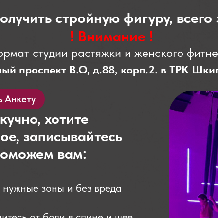
олучить стройную фигуру, всего 
! Внимание !
рмат студии растяжки и женского фитне
лый проспект В.О, д.88, корп.2. в ТРК Шк
ь Анкету
учно, хотите
ое, записывайтесь
поможем вам:
о нужные зоны и без вреда
итесь от боли в спине и шее