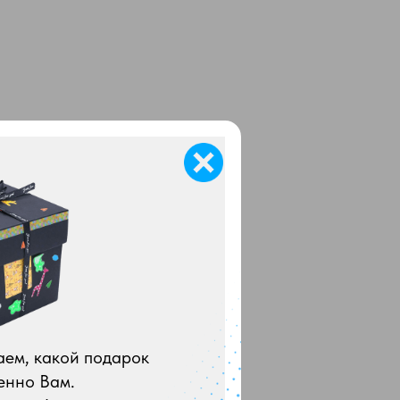
аем, какой подарок
енно Вам.